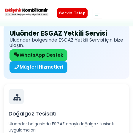
Servis Talep
Servis Talep
Uluönder ESGAZ Yetkili Servisi
Uluönder bölgesinde ESGAZ Yetkili Servisi için bize
ulaşın.
WhatsApp Destek
Müşteri Hizmetleri
Doğalgaz Tesisatı
Uluönder bölgesinde ESGAZ onaylı doğalgaz tesisatı
uygulamaları.