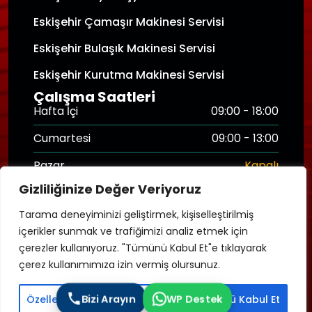
Eskişehir Çamaşır Makinesi Servisi
Eskişehir Bulaşık Makinesi Servisi
Eskişehir Kurutma Makinesi Servisi
Çalışma Saatleri
Hafta İçi
09:00 - 18:00
Cumartesi
09:00 - 13:00
Pazar
Kapalı
Gizliliğinize Değer Veriyoruz
Hasar Destek Hattı
7/24
Tarama deneyiminizi geliştirmek, kişiselleştirilmiş
içerikler sunmak ve trafiğimizi analiz etmek için
çerezler kullanıyoruz. "Tümünü Kabul Et"e tıklayarak
Copyright © 2025
Eskişehir Kombi Tamir
. Tüm
çerez kullanımımıza izin vermiş olursunuz.
Hakları Saklıdır.
Bizi Arayın
WP Destek
Özelleştir
Tümünü Reddet
Tümünü Kabul Et