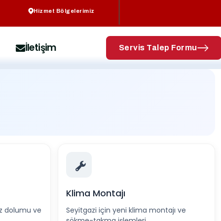
Hizmet Bölgelerimiz
İletişim
Servis Talep Formu
Klima Montajı
az dolumu ve
Seyitgazi için yeni klima montajı ve
sökme-takma işlemleri.