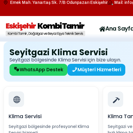
Emek Mah. Yanartaş Sk. 7/B Odunpazarı Eskişehir
Mail: inf
Ana Sayf
Seyitgazi Klima Servisi
Seyitgazi bölgesinde Klima Servisi için bize ulaşın.
WhatsApp Destek
Müşteri Hizmetleri
Klima Servisi
Klima Tam
Seyitgazi bölgesinde profesyonel Klima
Seyitgazi v
Servisi hizmeti.
hızlı klima ta