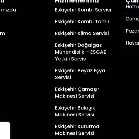
nü
Hizmetlerimiz
Çal
Hafta 
ımızda
Eskişehir Kombi Servisi
Cuma
Eskişehir Kombi Tamir
Paza
şim
Eskişehir Klima Servisi
Hasar
Eskişehir Doğalgaz
Mühendislik – ESGAZ
Yetkili Servis
Eskişehir Beyaz Eşya
Servisi
Eskişehir Çamaşır
Makinesi Servisi
Eskişehir Bulaşık
Makinesi Servisi
Eskişehir Kurutma
Makinesi Servisi