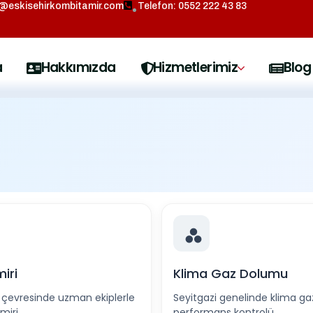
o@eskisehirkombitamir.com
Telefon: 0552 222 43 83
a
Hakkımızda
Hizmetlerimiz
Blog
iri
Klima Gaz Dolumu
e çevresinde uzman ekiplerle
Seyitgazi genelinde klima g
miri.
performans kontrolü.