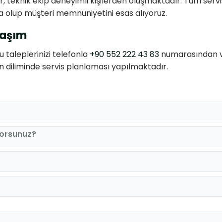
 teknik ekip deneyimli kişilerden oluşmaktadır. Tüm servis
 olup müşteri memnuniyetini esas alıyoruz.
laşım
u taleplerinizi telefonla
+90 552 222 43 83
numarasından ve
 diliminde servis planlaması yapılmaktadır.
yorsunuz?