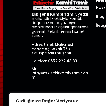
Me
Hakk
Eskişehir Kombi Tamir
, yetkili
Blog
mühendislik ekibiyle kombi,
doğalgaz ve beyaz eşya
İleti
alanlarında Eskişehir genelinde
güvenilir teknik servis hizmeti
sunar.
Adres Emek Mahallesi
Yanartaş Sokak 7/B
Odunpazarı Eskişehir
Telefon: 0552 222 43 83
Mail:
info@eskisehirkombitamir.co
m
Gizliliğinize Değer Veriyoruz