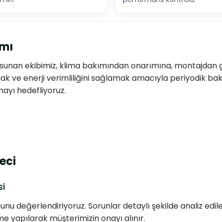
amı
k sunan ekibimiz, klima bakımından onarımına, montajdan g
k ve enerji verimliliğini sağlamak amacıyla periyodik bakı
mayı hedefliyoruz.
eci
si
u değerlendiriyoruz. Sorunlar detaylı şekilde analiz edil
e yapılarak müşterimizin onayı alınır.