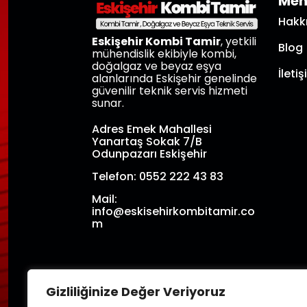
Me
Hakk
Eskişehir Kombi Tamir
, yetkili
Blog
mühendislik ekibiyle kombi,
doğalgaz ve beyaz eşya
İleti
alanlarında Eskişehir genelinde
güvenilir teknik servis hizmeti
sunar.
Adres Emek Mahallesi
Yanartaş Sokak 7/B
Odunpazarı Eskişehir
Telefon: 0552 222 43 83
Mail:
info@eskisehirkombitamir.co
m
Gizliliğinize Değer Veriyoruz