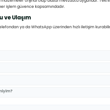
m malzemeler orijinal olup ulusal mevzuata uygundur. Tekni
 her işlem güvence kapsamındadır.
vu ve Ulaşım
efondan ya da WhatsApp üzerinden hızlı iletişim kurabilirsin
 miyim?