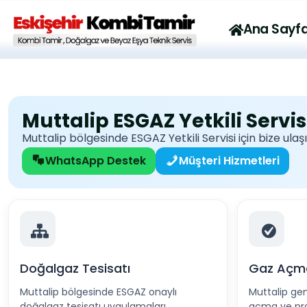
Emek Mah. Yanartaş Sk. 7/B Odunpazarı Eskişehir
Mail: inf
Ana Sayf
Muttalip ESGAZ Yetkili Servis
Muttalip bölgesinde ESGAZ Yetkili Servisi için bize ulaşı
WhatsApp Destek
Müşteri Hizmetleri
Doğalgaz Tesisatı
Gaz Açm
Muttalip bölgesinde ESGAZ onaylı
Muttalip ge
doğalgaz tesisatı uygulamaları.
açma ve proj