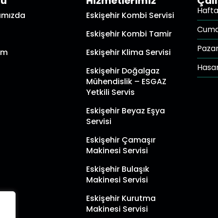
nü
Hizmetlerimiz
Çal
Hafta 
ımızda
Eskişehir Kombi Servisi
Cuma
Eskişehir Kombi Tamir
Paza
şim
Eskişehir Klima Servisi
Hasar
Eskişehir Doğalgaz
Mühendislik – ESGAZ
Yetkili Servis
Eskişehir Beyaz Eşya
Servisi
Eskişehir Çamaşır
Makinesi Servisi
Eskişehir Bulaşık
Makinesi Servisi
Eskişehir Kurutma
Makinesi Servisi