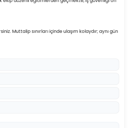
k ekip düzenli eğitimlerden geçmekte, iş güvenliği ön
iz. Muttalip sınırları içinde ulaşım kolaydır; aynı gün