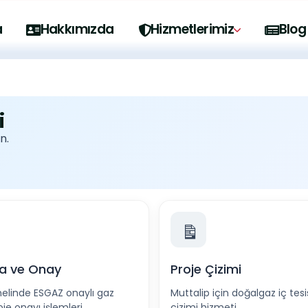
o@eskisehirkombitamir.com
Telefon: 0552 222 43 83
a
Hakkımızda
Hizmetlerimiz
Blog
i
n.
a ve Onay
Proje Çizimi
nelinde ESGAZ onaylı gaz
Muttalip için doğalgaz iç tesi
e onayı işlemleri.
çizimi hizmeti.