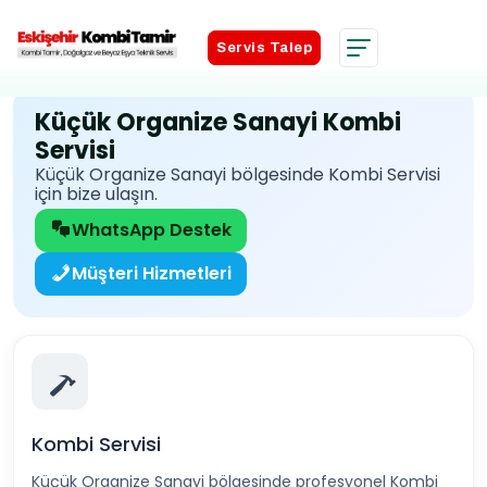
Servis Talep
Servis Talep
Küçük Organize Sanayi Kombi
Servisi
Küçük Organize Sanayi bölgesinde Kombi Servisi
için bize ulaşın.
WhatsApp Destek
Müşteri Hizmetleri
Kombi Servisi
Küçük Organize Sanayi bölgesinde profesyonel Kombi