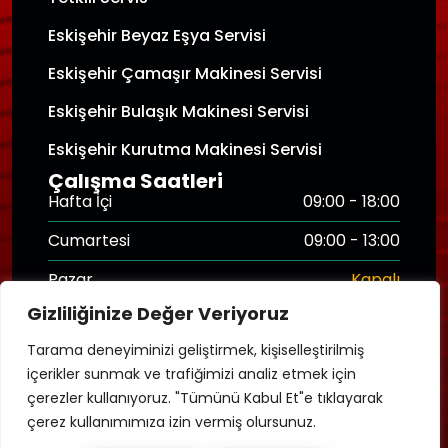
Eskişehir Beyaz Eşya Servisi
Eskişehir Çamaşır Makinesi Servisi
Eskişehir Bulaşık Makinesi Servisi
Eskişehir Kurutma Makinesi Servisi
Çalışma Saatleri
Hafta İçi
09:00 - 18:00
Cumartesi
09:00 - 13:00
Pazar
Kapalı
Gizliliğinize Değer Veriyoruz
Hasar Destek Hattı
7/24
Tarama deneyiminizi geliştirmek, kişiselleştirilmiş
içerikler sunmak ve trafiğimizi analiz etmek için
çerezler kullanıyoruz. "Tümünü Kabul Et"e tıklayarak
Copyright © 2025
Eskişehir Kombi Tamir
. Tüm
çerez kullanımımıza izin vermiş olursunuz.
Hakları Saklıdır.