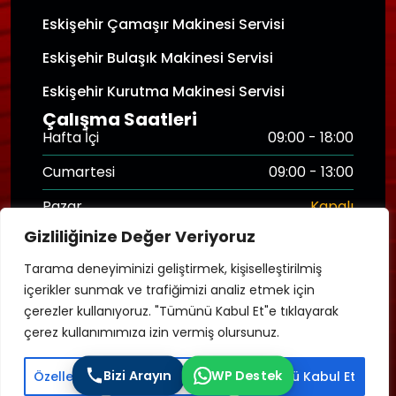
Eskişehir Çamaşır Makinesi Servisi
Eskişehir Bulaşık Makinesi Servisi
Eskişehir Kurutma Makinesi Servisi
Çalışma Saatleri
Hafta İçi
09:00 - 18:00
Cumartesi
09:00 - 13:00
Pazar
Kapalı
Gizliliğinize Değer Veriyoruz
Hasar Destek Hattı
7/24
Tarama deneyiminizi geliştirmek, kişiselleştirilmiş
içerikler sunmak ve trafiğimizi analiz etmek için
çerezler kullanıyoruz. "Tümünü Kabul Et"e tıklayarak
Copyright © 2025
Eskişehir Kombi Tamir
. Tüm
çerez kullanımımıza izin vermiş olursunuz.
Hakları Saklıdır.
Bizi Arayın
WP Destek
Özelleştir
Tümünü Reddet
Tümünü Kabul Et