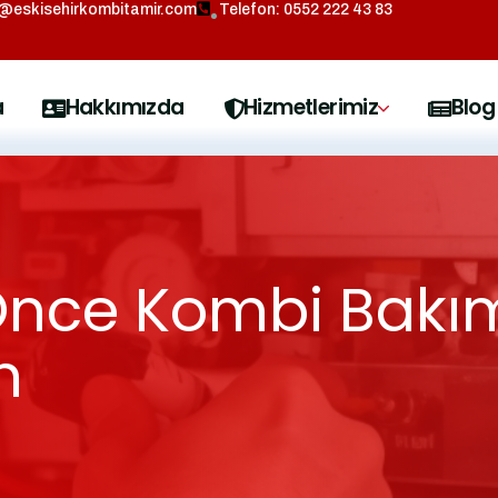
o@eskisehirkombitamir.com
Telefon: 0552 222 43 83
a
Hakkımızda
Hizmetlerimiz
Blog
Önce Kombi Bakım
n