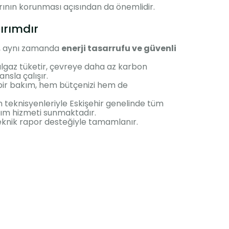
arının korunması açısından da önemlidir.
ırımdır
il, aynı zamanda
enerji tasarrufu ve güvenli
lgaz tüketir, çevreye daha az karbon
nsla çalışır.
bir bakım, hem bütçenizi hem de
 teknisyenleriyle Eskişehir genelinde tüm
ım hizmeti sunmaktadır.
 teknik rapor desteğiyle tamamlanır.