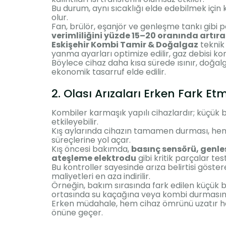
Bu durum, aynı sıcaklığı elde edebilmek içi
olur.
Fan, brülör, eşanjör ve genleşme tankı gibi 
verimliliğini yüzde 15–20 oranında artırab
Eskişehir Kombi Tamir & Doğalgaz
teknik
yanma ayarları optimize edilir, gaz debisi kontr
Böylece cihaz daha kısa sürede ısınır, doğa
ekonomik tasarruf elde edilir.
2. Olası Arızaları Erken Fark Et
Kombiler karmaşık yapılı cihazlardır; küçük 
etkileyebilir.
Kış aylarında cihazın tamamen durması, hem
süreçlerine yol açar.
Kış öncesi bakımda,
basınç sensörü, genle
ateşleme elektrodu
gibi kritik parçalar test 
Bu kontroller sayesinde arıza belirtisi göste
maliyetleri en aza indirilir.
Örneğin, bakım sırasında fark edilen küçük b
ortasında su kaçağına veya kombi durmasına
Erken müdahale, hem cihaz ömrünü uzatır h
önüne geçer.