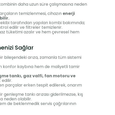
n kombinin daha uzun süre çalışmasına neden
parçaların temizlenmesi, cihazın
enerji
ilir.
 ekibi tarafından yapılan kombi bakımında;
ol edilir ve filtreler temizlenir.
lgaz tüketimi azalır ve hem çevresel hem
menizi Sağlar
bir bileşendeki arıza, zamanla tüm sistemi
 konfor kaybına hem de maliyetli tamir
şme tankı, gaz valfi, fan motoru ve
edilir.
ren parçalar erken tespit edilerek, onarım
ir genleşme tankı arızası giderilmezse, kış
 neden olabilir.
em de beklenmedik servis çağrılarının