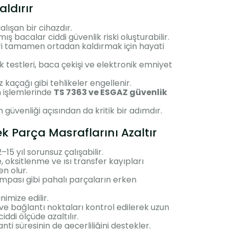
aldırır
çalışan bir cihazdır.
ş bacalar ciddi güvenlik riski oluşturabilir.
eri tamamen ortadan kaldırmak için hayati
k testleri, baca çekişi ve elektronik emniyet
kaçağı gibi tehlikeler engellenir.
m işlemlerinde
TS 7363 ve ESGAZ güvenlik
.
n güvenliği açısından da kritik bir adımdır.
k Parça Masraflarını Azaltır
5 yıl sorunsuz çalışabilir.
oksitlenme ve ısı transfer kayıpları
n olur.
ompası gibi pahalı parçaların erken
imize edilir.
 ve bağlantı noktaları kontrol edilerek uzun
iddi ölçüde azaltılır.
ti süresinin de geçerliliğini destekler.