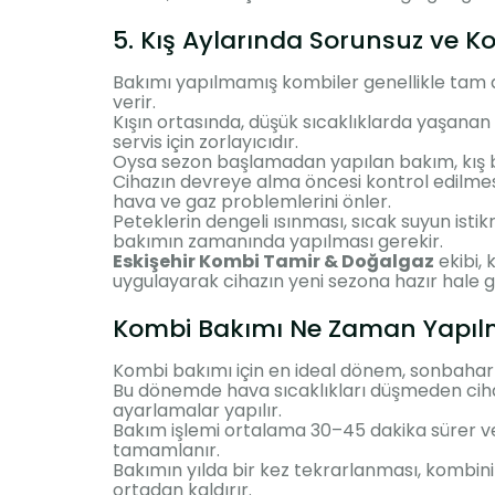
5. Kış Aylarında Sorunsuz ve K
Bakımı yapılmamış kombiler genellikle tam 
verir.
Kışın ortasında, düşük sıcaklıklarda yaşanan 
servis için zorlayıcıdır.
Oysa sezon başlamadan yapılan bakım, kış
Cihazın devreye alma öncesi kontrol edilmesi
hava ve gaz problemlerini önler.
Peteklerin dengeli ısınması, sıcak suyun istik
bakımın zamanında yapılması gerekir.
Eskişehir Kombi Tamir & Doğalgaz
ekibi, 
uygulayarak cihazın yeni sezona hazır hale g
Kombi Bakımı Ne Zaman Yapıl
Kombi bakımı için en ideal dönem, sonbahar
Bu dönemde hava sıcaklıkları düşmeden cihaz 
ayarlamalar yapılır.
Bakım işlemi ortalama 30–45 dakika sürer ve
tamamlanır.
Bakımın yılda bir kez tekrarlanması, kombinin
ortadan kaldırır.