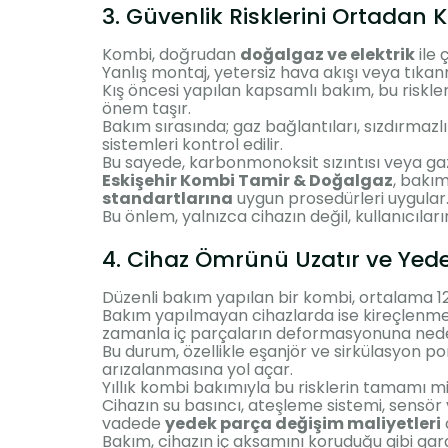
3. Güvenlik Risklerini Ortadan K
Kombi, doğrudan
doğalgaz ve elektrik
ile 
Yanlış montaj, yetersiz hava akışı veya tıkanmı
Kış öncesi yapılan kapsamlı bakım, bu riskl
önem taşır.
Bakım sırasında; gaz bağlantıları, sızdırmazlı
sistemleri kontrol edilir.
Bu sayede, karbonmonoksit sızıntısı veya gaz 
Eskişehir Kombi Tamir & Doğalgaz
, bakı
standartlarına
uygun prosedürleri uygular
Bu önlem, yalnızca cihazın değil, kullanıcıları
4. Cihaz Ömrünü Uzatır ve Yede
Düzenli bakım yapılan bir kombi, ortalama 12–1
Bakım yapılmayan cihazlarda ise kireçlenme, 
zamanla iç parçaların deformasyonuna nede
Bu durum, özellikle eşanjör ve sirkülasyon p
arızalanmasına yol açar.
Yıllık kombi bakımıyla bu risklerin tamamı min
Cihazın su basıncı, ateşleme sistemi, sensör
vadede
yedek parça değişim maliyetleri
c
Bakım, cihazın iç aksamını koruduğu gibi garan