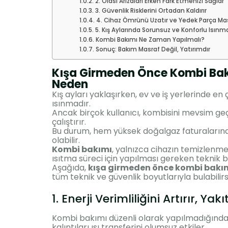
2. Olası Arızaları Erken Fark Etmenizi Sağlar
3. Güvenlik Risklerini Ortadan Kaldırır
4. Cihaz Ömrünü Uzatır ve Yedek Parça Masr
5. Kış Aylarında Sorunsuz ve Konforlu Isınm
Kombi Bakımı Ne Zaman Yapılmalı?
Sonuç: Bakım Masraf Değil, Yatırımdır
Kışa Girmeden Önce Kombi Bak
Neden
Kış ayları yaklaşırken, ev ve iş yerlerinde en
ısınmadır.
Ancak birçok kullanıcı, kombisini mevsim ge
çalıştırır.
Bu durum, hem yüksek doğalgaz faturaların
olabilir.
Kombi bakımı
, yalnızca cihazın temizlenmes
ısıtma süreci için yapılması gereken teknik bi
Aşağıda,
kışa girmeden önce kombi bakım
tüm teknik ve güvenlik boyutlarıyla bulabilirsi
1. Enerji Verimliliğini Artırır, Y
Kombi bakımı düzenli olarak yapılmadığında, 
kalıntıları ısı transferini olumsuz etkiler.