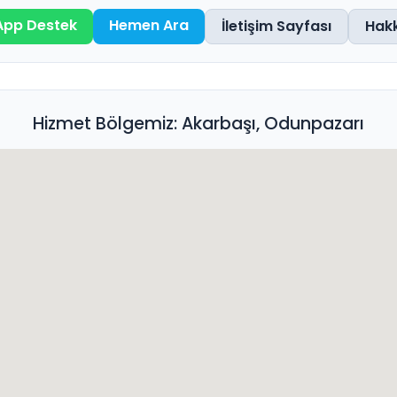
pp Destek
Hemen Ara
İletişim Sayfası
Hak
Hizmet Bölgemiz: Akarbaşı, Odunpazarı