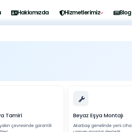
o@eskisehirkombitamir.com
Telefon: 0552 222 43 83
a
Hakkımızda
Hizmetlerimiz
Blog
a Tamiri
Beyaz Eşya Montajı
yakın çevresinde garantili
Akarbaşı genelinde yeni cihazl
leri.
uzman montaj desteği.