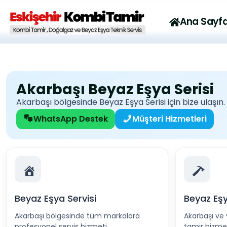
Emek Mah. Yanartaş Sk. 7/B Odunpazarı Eskişehir
Mail: inf
Ana Sayf
Akarbaşı Beyaz Eşya Serisi
Akarbaşı bölgesinde Beyaz Eşya Serisi için bize ulaşın.
WhatsApp Destek
Müşteri Hizmetleri
Beyaz Eşya Servisi
Beyaz Eşy
Akarbaşı bölgesinde tüm markalara
Akarbaşı ve 
profesyonel servis hizmeti.
tamir hizmet