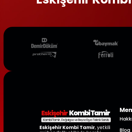
Me
Hakk
Eskişehir Kombi Tamir
, yetkili
Blog