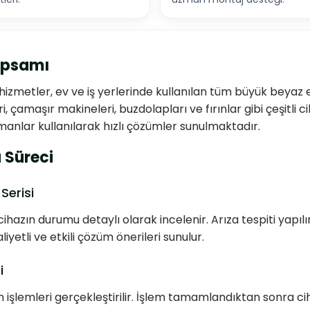
apsamı
metler, ev ve iş yerlerinde kullanılan tüm büyük beyaz eş
i, çamaşır makineleri, buzdolapları ve fırınlar gibi çeşitli
anlar kullanılarak hızlı çözümler sunulmaktadır.
 Süreci
Serisi
 cihazın durumu detaylı olarak incelenir. Arıza tespiti yap
etli ve etkili çözüm önerileri sunulur.
i
şlemleri gerçekleştirilir. İşlem tamamlandıktan sonra ciha