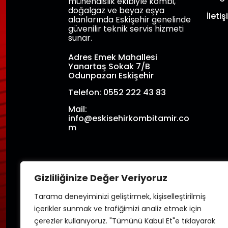
mühendislik ekibiyle kombi,
doğalgaz ve beyaz eşya
İleti
alanlarında Eskişehir genelinde
güvenilir teknik servis hizmeti
sunar.
Adres Emek Mahallesi
Yanartaş Sokak 7/B
Odunpazarı Eskişehir
Telefon: 0552 222 43 83
Mail:
info@eskisehirkombitamir.co
m
Gizliliğinize Değer Veriyoruz
Tarama deneyiminizi geliştirmek, kişiselleştirilmiş
içerikler sunmak ve trafiğimizi analiz etmek için
çerezler kullanıyoruz. "Tümünü Kabul Et"e tıklayarak